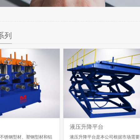
系列
液压升降平台
不锈钢型材、塑钢型材和铝
液压升降平台是本公司根据市场需要