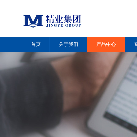
首页
关于我们
产品中心