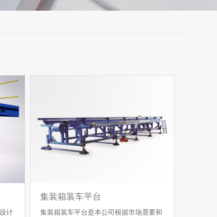
集装箱装车平台
设计
集装箱装车平台是本公司根据市场需要和