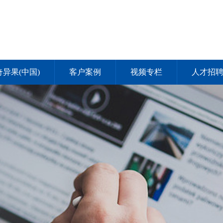
奇异果(中国)
客户案例
视频专栏
人才招