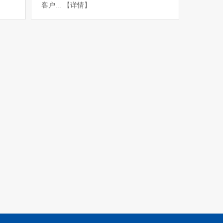
客户...
【详情】