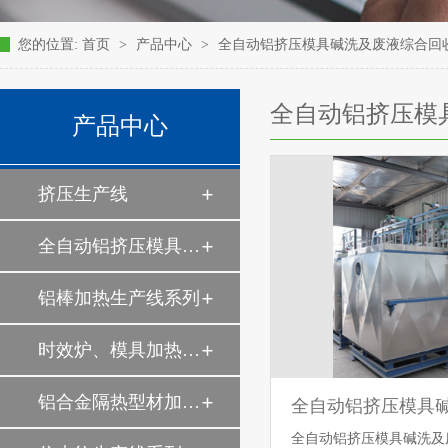
您的位置:
首页
>
产品中心
>
全自动铝挤压模具碱洗及废液综合回
全自动铝挤压模
产品中心
挤压生产线
全自动铝挤压模具碱洗及废液综合回收利用系统
铝棒加热生产线系列
时效炉、模具加热炉系列
铝合金隔热型材加工生产
全自动铝挤压模具碱洗及