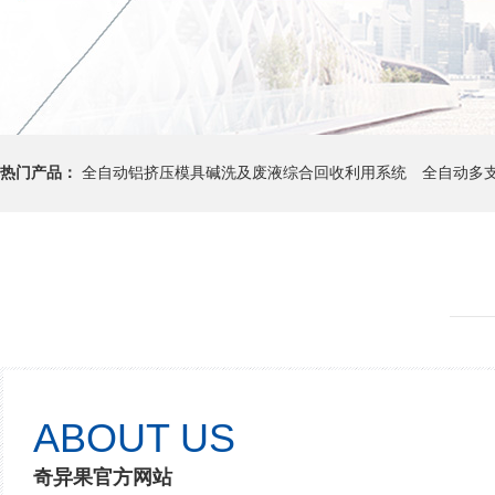
热门产品：
全自动铝挤压模具碱洗及废液综合回收利用系统
全自动多
ABOUT US
奇异果官方网站