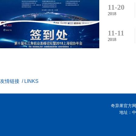
11-20
2018
11-11
2018
友情链接
/ LINKS
奇异果官方网站©
地址：中