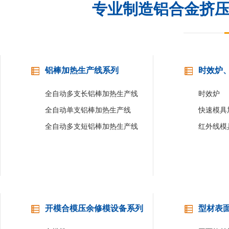
专业制造铝合金挤
铝棒加热生产线系列
时效炉
全自动多支长铝棒加热生产线
时效炉
全自动单支铝棒加热生产线
快速模具
全自动多支短铝棒加热生产线
红外线模
开模合模压余修模设备系列
型材表