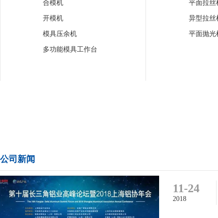
合模机
平面拉丝
开模机
异型拉丝
模具压余机
平面抛光
多功能模具工作台
公司新闻
11-24
2018