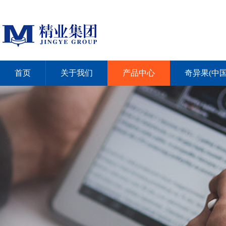
首页
关于我们
产品中心
奇异果(中国