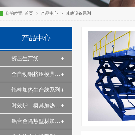
您的位置:
首页
>
产品中心
>
其他设备系列
产品中心
挤压生产线
全自动铝挤压模具碱洗及废液综合回收利用系统
铝棒加热生产线系列
时效炉、模具加热炉系列
铝合金隔热型材加工生产