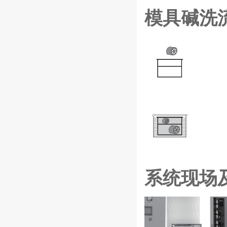
模具碱洗
系统现场