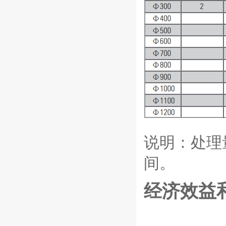
说明：处理
间。
经济效益