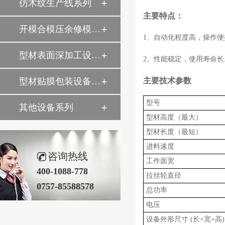
仿木纹生产线系列
主要特点：
开模合模压余修模设备
1、自动化程度高，操作便
型材表面深加工设备系列
2、性能稳定，使用寿命长
型材贴膜包装设备系列
主要技术参数
型号
其他设备系列
型材高度（最大）
型材长度（最短）
进料速度
咨询热线
工作面宽
400-1088-778
拉丝轮直径
0757-85588578
总功率
电压
设备外形尺寸 (长×宽×高