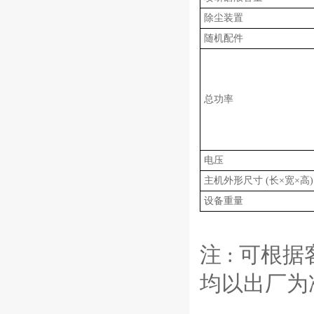
除尘装置
随机配件
总功率
电压
主机外形尺寸 (长×宽×高)
设备重量
注 : 可
均以出厂为