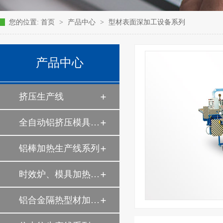
您的位置:
首页
>
产品中心
>
型材表面深加工设备系列
产品中心
挤压生产线
全自动铝挤压模具碱洗及废液综合回收利用系统
铝棒加热生产线系列
时效炉、模具加热炉系列
铝合金隔热型材加工生产