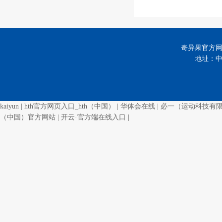
奇异果官方网站©
地址：中
kaiyun
|
hth官方网页入口_hth（中国）
|
华体会在线
|
必一（运动科技有
（中国）官方网站
|
开云·官方端在线入口
|